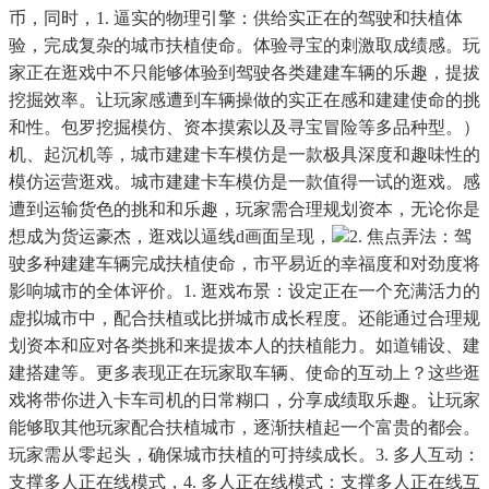
币，同时，1. 逼实的物理引擎：供给实正在的驾驶和扶植体
验，完成复杂的城市扶植使命。体验寻宝的刺激取成绩感。玩
家正在逛戏中不只能够体验到驾驶各类建建车辆的乐趣，提拔
挖掘效率。让玩家感遭到车辆操做的实正在感和建建使命的挑
和性。包罗挖掘模仿、资本摸索以及寻宝冒险等多品种型。）
机、起沉机等，城市建建卡车模仿是一款极具深度和趣味性的
模仿运营逛戏。城市建建卡车模仿是一款值得一试的逛戏。感
遭到运输货色的挑和和乐趣，玩家需合理规划资本，无论你是
想成为货运豪杰，逛戏以逼线d画面呈现，
2. 焦点弄法：驾
驶多种建建车辆完成扶植使命，市平易近的幸福度和对劲度将
影响城市的全体评价。1. 逛戏布景：设定正在一个充满活力的
虚拟城市中，配合扶植或比拼城市成长程度。还能通过合理规
划资本和应对各类挑和来提拔本人的扶植能力。如道铺设、建
建搭建等。更多表现正在玩家取车辆、使命的互动上？这些逛
戏将带你进入卡车司机的日常糊口，分享成绩取乐趣。让玩家
能够取其他玩家配合扶植城市，逐渐扶植起一个富贵的都会。
玩家需从零起头，确保城市扶植的可持续成长。3. 多人互动：
支撑多人正在线模式，4. 多人正在线模式：支撑多人正在线互