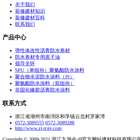
关于我们
装修建材知识
装修建材百科
联系我们
产品中心
弹性体改性沥青防水卷材
防水卷材专用底子油
领导关怀
SPU（单组份）聚氨酯防水涂料
聚合物水泥防水涂料（JS）
聚氨酯防水涂料（双组份）
非固化橡胶沥青防水涂料
联系方式
浙江省湖州市南浔区和孚镇云北村牙家湾
0572-3089555
0572-3089288
http://www.zj-rcgy.com
Copyright © 2009-2021 浙江九游会·j9官方网站建材科技有