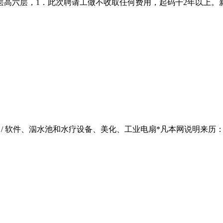
六层，1．此次聘请工做不收取任何费用，起码干2年以上。新华中
 出书物 / 软件、泅水池和水疗设备、美化、工业电扇*凡本网说明来历