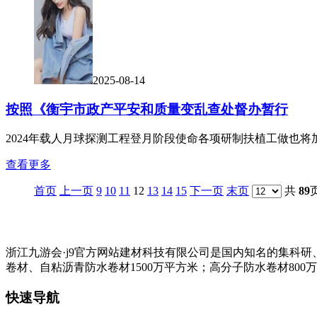
2025-08-14
按照《衡宇市政产平安和质量变乱查处督办暂行
2024年载人月球探测工程登月阶段使命各项研制扶植工做也将
查看更多
首页
上一页
9
10
11
12
13
14
15
下一页
末页
共
89
浙江九游会·j9官方网站建材科技有限公司是国内知名的集科
卷材、自粘沥青防水卷材1500万平方米；高分子防水卷材800
快速导航